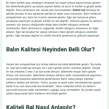
Bir balın kaliteli olup, olmadığını anlamak için çeşitli yollara başvurulması gerekir.
Son dönemlerde glikoz şurubuyla yapılan ballar, ne yazık ki kaliteli ve gerçek ballar
değildir. Bunu anlamanın çok sayıda yolu bulunmaktadır.
Kaliteli bal
herhangi bir
şekilde yanmaz ve dişi ağrıtacak şekilde bir şeker oranı bulunmaz. Balın kalitesini
anlayabilmek için, balın bir kısmını yakmak gerekir. Eğer bal yanıyorsa glikoz
şurubuyla yapılmıştır ve gerçek, kaliteli bir bal değildir. Glikozla yapılan bu balların
yanması söz konusu olduğundan dolayı balın kaliteli olduğunu anlamak
mümkündür. Balın akıtılmasını sağlamak, kaliteli olduğunu anlamanın bir diğer
yoludur. Eğer bal akışkan bir yapıya sahipse o balın gerçek olduğunu söylemek
gerekir. Eğer akışkan değilse ve sürekli kesiklik gösteriyorsa, glikozla yapılmıştır.
Balın Kalitesi Neyinden Belli Olur?
Gerçek balı anlayabilmek için birkaç dakika buzlukta bekletmek gerekir. Buzlukta
bir saat içerisinde bal donuyor ise o balın gerçek olması mümkün değildir. Gerçek
bir bal ortalama 2 veya 3 ay içerisinde donuyor. Şekerleme oluşan balın gerçek
olması söz konusudur. Şekerleme olmayan balların katkı malzemeleriyle yapılması
sonucunda kolaylıkla şekerlenme göstermezler. Balın sahip olduğu nitelikler,
kalitesiz baldan çok farklıdır. Glikoz şurubu ve çeşitli katkı malzemeleriyle yapılan
ballar kısa süre içerisinde bozulmaktadır. Tadını kolaylıkla yitiren bu balların
içerisinde bulunan katkı malzemeleri, sağlığa zarar vermektedir. Bu yüzden çeşitli
yollara başvurarak balın kalitesini test etmek gerekir.
Kaliteli Bal Nasıl Anlaşılır?