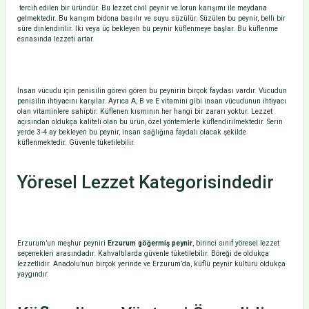
tercih edilen bir üründür. Bu lezzet civil peynir ve lorun karışımı ile meydana
gelmektedir. Bu karışım bidona basılır ve suyu süzülür. Süzülen bu peynir, belli bir
süre dinlendirilir. İki veya üç bekleyen bu peynir küflenmeye başlar. Bu küflenme
esnasında lezzeti artar.
İnsan vücudu için penisilin görevi gören bu peynirin birçok faydası vardır. Vücudun
penisilin ihtiyacını karşılar. Ayrıca A, B ve E vitamini gibi insan vücudunun ihtiyacı
olan vitaminlere sahiptir. Küflenen kısmının her hangi bir zararı yoktur. Lezzet
açısından oldukça kaliteli olan bu ürün, özel yöntemlerle küflendirilmektedir. Serin
yerde 3-4 ay bekleyen bu peynir, insan sağlığına faydalı olacak şekilde
küflenmektedir. Güvenle tüketilebilir.
Yöresel Lezzet Kategorisindedir
Erzurum’un meşhur peyniri
Erzurum göğermiş peynir
, birinci sınıf yöresel lezzet
seçenekleri arasındadır. Kahvaltılarda güvenle tüketilebilir. Böreği de oldukça
lezzetlidir. Anadolu’nun birçok yerinde ve Erzurum’da, küflü peynir kültürü oldukça
yaygındır.