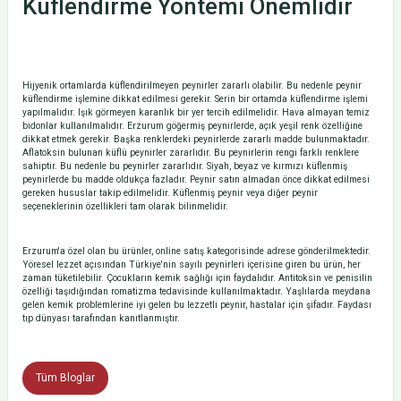
Küflendirme Yöntemi Önemlidir
Hijyenik ortamlarda küflendirilmeyen peynirler zararlı olabilir. Bu nedenle peynir
küflendirme işlemine dikkat edilmesi gerekir. Serin bir ortamda küflendirme işlemi
yapılmalıdır. Işık görmeyen karanlık bir yer tercih edilmelidir. Hava almayan temiz
bidonlar kullanılmalıdır. Erzurum göğermiş peynirlerde, açık yeşil renk özelliğine
dikkat etmek gerekir. Başka renklerdeki peynirlerde zararlı madde bulunmaktadır.
Aflatoksin bulunan küflü peynirler zararlıdır. Bu peynirlerin rengi farklı renklere
sahiptir. Bu nedenle bu peynirler zararlıdır. Siyah, beyaz ve kırmızı küflenmiş
peynirlerde bu madde oldukça fazladır. Peynir satın almadan önce dikkat edilmesi
gereken hususlar takip edilmelidir. Küflenmiş peynir veya diğer peynir
seçeneklerinin özellikleri tam olarak bilinmelidir.
Erzurum'a özel olan bu ürünler, online satış kategorisinde adrese gönderilmektedir.
Yöresel lezzet açısından Türkiye'nin sayılı peynirleri içerisine giren bu ürün, her
zaman tüketilebilir. Çocukların kemik sağlığı için faydalıdır. Antitoksin ve penisilin
özelliği taşıdığından romatizma tedavisinde kullanılmaktadır. Yaşlılarda meydana
gelen kemik problemlerine iyi gelen bu lezzetli peynir, hastalar için şifadır. Faydası
tıp dünyası tarafından kanıtlanmıştır.
Tüm Bloglar