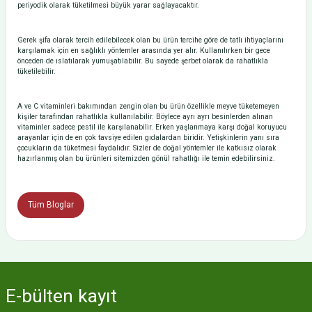
periyodik olarak tüketilmesi büyük yarar sağlayacaktır.
Gerek şifa olarak tercih edilebilecek olan bu ürün tercihe göre de tatlı ihtiyaçlarını
karşılamak için en sağlıklı yöntemler arasında yer alır. Kullanılırken bir gece
önceden de ıslatılarak yumuşatılabilir. Bu sayede şerbet olarak da rahatlıkla
tüketilebilir.
A ve C vitaminleri bakımından zengin olan bu ürün özellikle meyve tüketemeyen
kişiler tarafından rahatlıkla kullanılabilir. Böylece ayrı ayrı besinlerden alınan
vitaminler sadece pestil ile karşılanabilir. Erken yaşlanmaya karşı doğal koruyucu
arayanlar için de en çok tavsiye edilen gıdalardan biridir. Yetişkinlerin yanı sıra
çocukların da tüketmesi faydalıdır. Sizler de doğal yöntemler ile katkısız olarak
hazırlanmış olan bu ürünleri sitemizden gönül rahatlığı ile temin edebilirsiniz.
Tüm Bloglar
E-bülten
kayıt