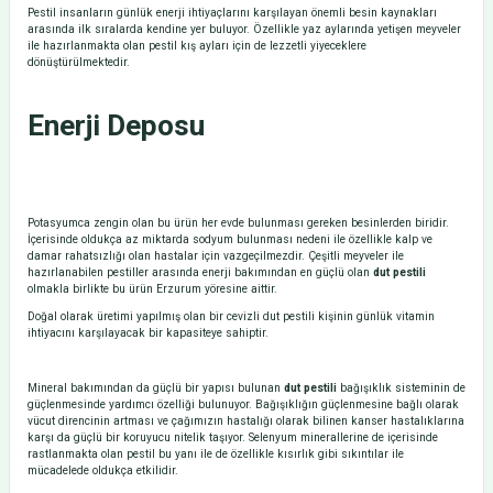
Pestil insanların günlük enerji ihtiyaçlarını karşılayan önemli besin kaynakları
arasında ilk sıralarda kendine yer buluyor. Özellikle yaz aylarında yetişen meyveler
ile hazırlanmakta olan pestil kış ayları için de lezzetli yiyeceklere
dönüştürülmektedir.
Enerji Deposu
Potasyumca zengin olan bu ürün her evde bulunması gereken besinlerden biridir.
İçerisinde oldukça az miktarda sodyum bulunması nedeni ile özellikle kalp ve
damar rahatsızlığı olan hastalar için vazgeçilmezdir. Çeşitli meyveler ile
hazırlanabilen pestiller arasında enerji bakımından en güçlü olan
dut pestili
olmakla birlikte bu ürün Erzurum yöresine aittir.
Doğal olarak üretimi yapılmış olan bir cevizli dut pestili kişinin günlük vitamin
ihtiyacını karşılayacak bir kapasiteye sahiptir.
Mineral bakımından da güçlü bir yapısı bulunan
dut pestili
bağışıklık sisteminin de
güçlenmesinde yardımcı özelliği bulunuyor. Bağışıklığın güçlenmesine bağlı olarak
vücut direncinin artması ve çağımızın hastalığı olarak bilinen kanser hastalıklarına
karşı da güçlü bir koruyucu nitelik taşıyor. Selenyum minerallerine de içerisinde
rastlanmakta olan pestil bu yanı ile de özellikle kısırlık gibi sıkıntılar ile
mücadelede oldukça etkilidir.