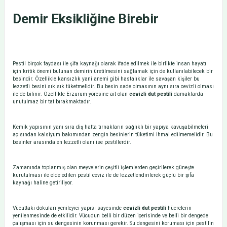
Demir Eksikliğine Birebir
Pestil birçok faydası ile şifa kaynağı olarak ifade edilmek ile birlikte insan hayatı
için kritik önemi bulunan demirin üretilmesini sağlamak için de kullanılabilecek bir
besindir. Özellikle kansızlık yani anemi gibi hastalıklar ile savaşan kişiler bu
lezzetli besini sık sık tüketmelidir. Bu besin sade olmasının aynı sıra cevizli olması
ile de bilinir. Özellikle Erzurum yöresine ait olan
cevizli dut pestili
damaklarda
unutulmaz bir tat bırakmaktadır.
Kemik yapısının yanı sıra diş hatta tırnakların sağlıklı bir yapıya kavuşabilmeleri
açısından kalsiyum bakımından zengin besinlerin tüketimi ihmal edilmemelidir. Bu
besinler arasında en lezzetli olanı ise pestillerdir.
Zamanında toplanmış olan meyvelerin çeşitli işlemlerden geçirilerek güneşte
kurutulması ile elde edilen pestil ceviz ile de lezzetlendirilerek güçlü bir şifa
kaynağı haline getiriliyor.
Vücuttaki dokuları yenileyici yapısı sayesinde
cevizli dut pestili
hücrelerin
yenilenmesinde de etkilidir. Vücudun belli bir düzen içerisinde ve belli bir dengede
çalışması için su dengesinin korunması gerekir. Su dengesini koruması için pestilin