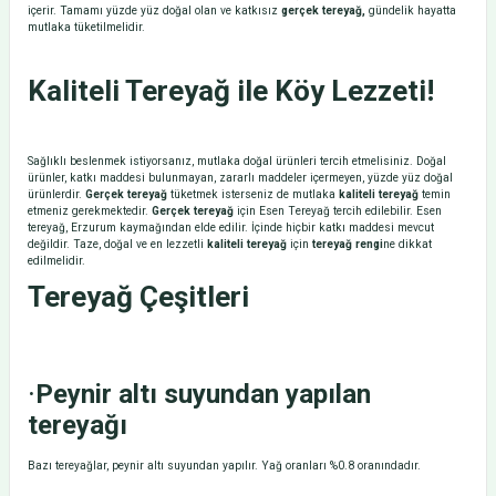
içerir. Tamamı yüzde yüz doğal olan ve katkısız
gerçek tereyağ,
gündelik hayatta
mutlaka tüketilmelidir.
Kaliteli Tereyağ ile Köy Lezzeti!
Sağlıklı beslenmek istiyorsanız, mutlaka doğal ürünleri tercih etmelisiniz. Doğal
ürünler, katkı maddesi bulunmayan, zararlı maddeler içermeyen, yüzde yüz doğal
ürünlerdir.
Gerçek tereyağ
tüketmek isterseniz de mutlaka
kaliteli tereyağ
temin
etmeniz gerekmektedir.
Gerçek tereyağ
için
Esen Tereyağ
tercih edilebilir. Esen
tereyağ, Erzurum kaymağından elde edilir. İçinde hiçbir katkı maddesi mevcut
değildir. Taze, doğal ve en lezzetli
kaliteli tereyağ
için
tereyağ rengi
ne dikkat
edilmelidir.
Tereyağ Çeşitleri
·
Peynir altı suyundan yapılan
tereyağı
Bazı tereyağlar, peynir altı suyundan yapılır. Yağ oranları %0.8 oranındadır.