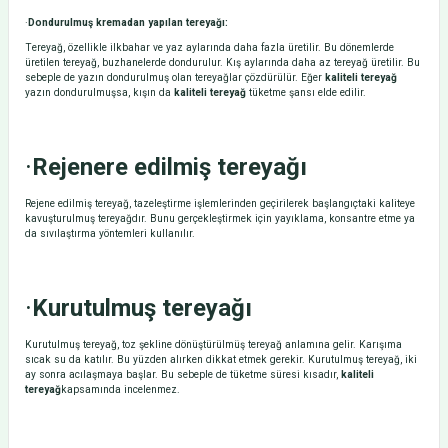
·
Dondurulmuş kremadan yapılan tereyağı:
Tereyağ, özellikle ilkbahar ve yaz aylarında daha fazla üretilir. Bu dönemlerde
üretilen tereyağ, buzhanelerde dondurulur. Kış aylarında daha az tereyağ üretilir. Bu
sebeple de yazın dondurulmuş olan tereyağlar çözdürülür. Eğer
kaliteli tereyağ
yazın dondurulmuşsa, kışın da
kaliteli tereyağ
tüketme şansı elde edilir.
·
Rejenere edilmiş tereyağı
Rejene edilmiş tereyağ, tazeleştirme işlemlerinden geçirilerek başlangıçtaki kaliteye
kavuşturulmuş tereyağdır. Bunu gerçekleştirmek için yayıklama, konsantre etme ya
da sıvılaştırma yöntemleri kullanılır.
·
Kurutulmuş tereyağı
Kurutulmuş tereyağ, toz şekline dönüştürülmüş tereyağ anlamına gelir. Karışıma
sıcak su da katılır. Bu yüzden alırken dikkat etmek gerekir. Kurutulmuş tereyağ, iki
ay sonra acılaşmaya başlar. Bu sebeple de tüketme süresi kısadır,
kaliteli
tereyağ
kapsamında incelenmez.