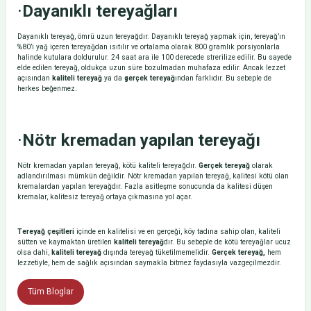
·
Dayanıklı tereyağları
Dayanıklı tereyağ, ömrü uzun tereyağdır. Dayanıklı tereyağ yapmak için, tereyağ’ın
%80’i yağ içeren tereyağdan ısıtılır ve ortalama olarak 800 gramlık porsiyonlarla
halinde kutulara doldurulur. 24 saat ara ile 100 derecede strerilize edilir. Bu sayede
elde edilen tereyağ, oldukça uzun süre bozulmadan muhafaza edilir. Ancak lezzet
açısından
kaliteli tereyağ
ya da
gerçek tereyağ
ından farklıdır. Bu sebeple de
herkes beğenmez.
·
Nötr kremadan yapılan tereyağı
Nötr kremadan yapılan tereyağ, kötü kaliteli tereyağdır.
Gerçek tereyağ
olarak
adlandırılması mümkün değildir. Nötr kremadan yapılan tereyağ, kalitesi kötü olan
kremalardan yapılan tereyağdır. Fazla asitleşme sonucunda da kalitesi düşen
kremalar, kalitesiz tereyağ ortaya çıkmasına yol açar.
Tereyağ çeşitleri
içinde en kalitelisi ve en gerçeği, köy tadına sahip olan, kaliteli
sütten ve kaymaktan üretilen
kaliteli tereyağ
dır. Bu sebeple de kötü tereyağlar ucuz
olsa dahi,
kaliteli tereyağ
dışında tereyağ tüketilmemelidir.
Gerçek tereyağ,
hem
lezzetiyle, hem de sağlık açısından saymakla bitmez faydasıyla vazgeçilmezdir.
Tüm Bloglar