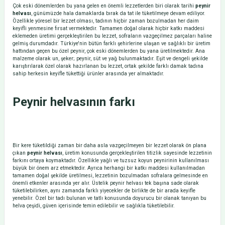
Çok eski dönemlerden bu yana gelen en önemli lezzetlerden biri olarak tarihi
peynir
helvası
, günümüzde hala damaklarda bırak da tat ile tüketilmeye devam ediliyor.
Özellikle yöresel bir lezzet olması, tadının hiçbir zaman bozulmadan her daim
keyifli yenmesine fırsat vermektedir. Tamamen doğal olarak hiçbir katkı maddesi
eklemeden üretimi gerçekleştirilen bu lezzet, sofraların vazgeçilmez parçaları haline
gelmiş durumdadır. Türkiye'nin bütün farklı şehirlerine ulaşan ve sağlıklı bir üretim
hattından geçen bu özel peynir, çok eski dönemlerden bu yana üretilmektedir. Ana
malzeme olarak un, şeker; peynir, süt ve yağ bulunmaktadır. Eşit ve dengeli şekilde
karıştırılarak özel olarak hazırlanan bu lezzet, ortak şekilde farklı damak tadına
sahip herkesin keyifle tükettiği ürünler arasında yer almaktadır.
Peynir helvasının farkı
Bir kere tüketildiği zaman bir daha asla vazgeçilmeyen bir lezzet olarak ön plana
çıkan
peynir helvası
, üretim konusunda gerçekleştirilen titizlik sayesinde lezzetinin
farkını ortaya koymaktadır. Özellikle yağlı ve tuzsuz koyun peynirinin kullanılması
büyük bir önem arz etmektedir. Ayrıca herhangi bir katkı maddesi kullanılmadan
tamamen doğal şekilde üretilmesi, lezzetinin bozulmadan sofralara gelmesinde en
önemli etkenler arasında yer alır. Üstelik peynir helvası tek başına sade olarak
tüketilebilirken, aynı zamanda farklı yiyecekler de birlikte de bir arada keyifle
yenebilir. Özel bir tadı bulunan ve tatlı konusunda doyurucu bir olanak tanıyan bu
helva çeşidi, güven içerisinde temin edilebilir ve sağlıkla tüketilebilir.