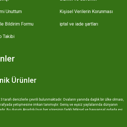
emi Unuttum
Kişisel Verilerin Korunması
le Bildirim Formu
iptal ve iade şartları
o Takibi
nler
nik Ürünler
3 tarafı denizlerle çevrili bulunmaktadır. Ovaların yanında dağlık bir ülke olması,
u coğrafyada yetişmesine imkan tanımıştır. Geniş ve eşsiz yaylalarında dünyanın
dır. Bu durum Anadolu’nun her yöresinin farklı bitkisel ve hayvansal gıdada eşi
ikle Erzurum yöresel ürünler kapsamında sayabileceğimiz organik ve doğal
den pekmezlere, sucuğundan kavurmasına kadar, çok geniş bir ürün yelpazesi
lıkları her ne kadar hazır gıdalar üzerine kurulsa da, doğal ve yöresel ürünler