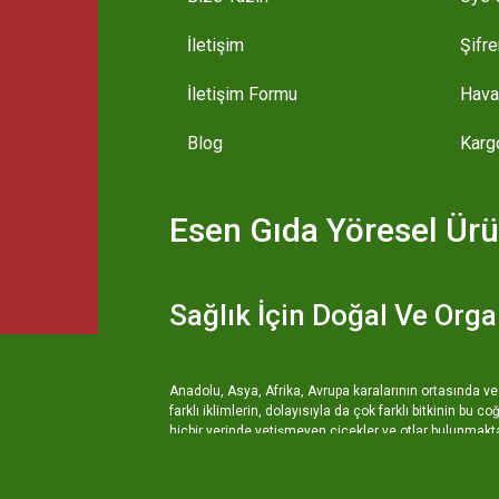
İletişim
Şifr
İletişim Formu
Hava
Blog
Karg
Esen Gıda Yöresel Ürü
Sağlık İçin Doğal Ve Orga
Anadolu, Asya, Afrika, Avrupa karalarının ortasında ve 
farklı iklimlerin, dolayısıyla da çok farklı bitkinin b
hiçbir yerinde yetişmeyen çiçekler ve otlar bulunmakta
benzeri olmayan ürünlerini ortaya çıkarmıştır. Özell
yöntemlerle elde edilen peynirlerden ballara, pestil
vardır. Şehirlerde yaşayan insanların beslenme alışkan