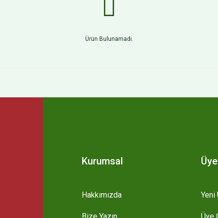
Ürün Bulunamadı.
Kurumsal
Üye
Hakkımızda
Yeni 
Bize Yazın
Üye G