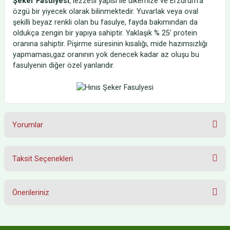
Şeker Fasulyesi
, lezzetli yapısı ile ülkemize ve Erzurum'a
özgü bir yiyecek olarak bilinmektedir. Yuvarlak veya oval
şekilli beyaz renkli olan bu fasulye, fayda bakımından da
oldukça zengin bir yapıya sahiptir. Yaklaşık % 25' protein
oranına sahiptir. Pişirme süresinin kısalığı, mide hazımsızlığı
yapmaması,gaz oranının yok denecek kadar az oluşu bu
fasulyenin diğer özel yanlarıdır.
Yorumlar
Taksit Seçenekleri
HARİKA
Önerileriniz
Hınıs fasulyesi Türkiye nin en iyi şeker fasulyesidir. Mutlaka
deneyiniz.. Nette İSPİR FASULYESİ ismiyle satılan ürünler,
Bu ürünün fiyat bilgisi, resim, ürün açıklamalarında ve diğer konularda