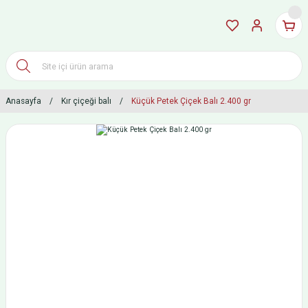
Anasayfa
Kır çiçeği balı
Küçük Petek Çiçek Balı 2.400 gr