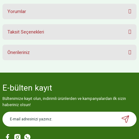
Yorumlar
Taksit Seçenekleri
Bu ürüne ilk yorumu siz yapın!
Önerileriniz
Yorum Yaz
Bu ürünün fiyat bilgisi, resim, ürün açıklamalarında ve diğer konularda
yetersiz gördüğünüz noktaları öneri formunu kullanarak tarafımıza
iletebilirsiniz.
E-bülten
kayıt
Görüş ve önerileriniz için teşekkür ederiz.
Bültenimize kayıt olun, indirimli ürünlerden ve kampanyalardan ilk sizin
Ürün resmi kalitesiz, bozuk veya görüntülenemiyor.
haberiniz olsun!
Ürün açıklamasında eksik bilgiler bulunuyor.
Ürün bilgilerinde hatalar bulunuyor.
Ürün fiyatı diğer sitelerden daha pahalı.
Bu ürüne benzer farklı alternatifler olmalı.