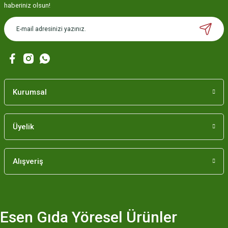
Ürün resmi kalitesiz, bozuk veya görüntülenemiyor.
haberiniz olsun!
Ürün açıklamasında eksik bilgiler bulunuyor.
Ürün bilgilerinde hatalar bulunuyor.
Ürün fiyatı diğer sitelerden daha pahalı.
Bu ürüne benzer farklı alternatifler olmalı.
Kurumsal
Üyelik
Gönder
Alışveriş
Esen Gıda Yöresel Ürünler