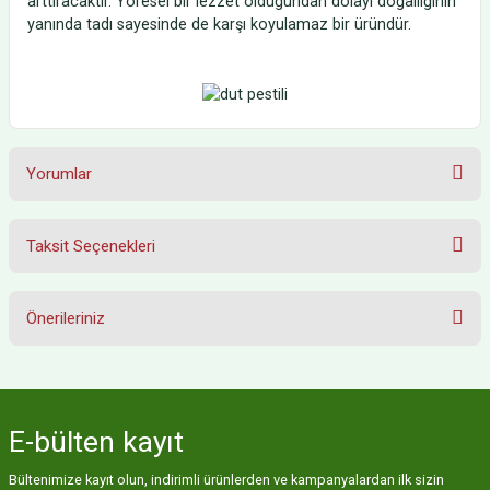
arttıracaktır. Yöresel bir lezzet olduğundan dolayı doğallığının
yanında tadı sayesinde de karşı koyulamaz bir üründür.
Yorumlar
Taksit Seçenekleri
Bu ürüne ilk yorumu siz yapın!
Önerileriniz
Yorum Yaz
Bu ürünün fiyat bilgisi, resim, ürün açıklamalarında ve diğer konularda
yetersiz gördüğünüz noktaları öneri formunu kullanarak tarafımıza
iletebilirsiniz.
E-bülten
kayıt
Görüş ve önerileriniz için teşekkür ederiz.
Bültenimize kayıt olun, indirimli ürünlerden ve kampanyalardan ilk sizin