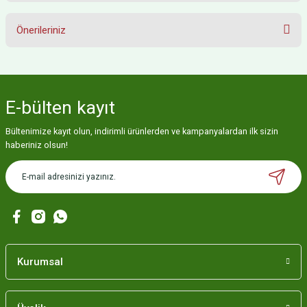
Önerileriniz
Yorum Yaz
Bu ürünün fiyat bilgisi, resim, ürün açıklamalarında ve diğer konularda
yetersiz gördüğünüz noktaları öneri formunu kullanarak tarafımıza
iletebilirsiniz.
E-bülten
kayıt
Görüş ve önerileriniz için teşekkür ederiz.
Bültenimize kayıt olun, indirimli ürünlerden ve kampanyalardan ilk sizin
Ürün resmi kalitesiz, bozuk veya görüntülenemiyor.
haberiniz olsun!
Ürün açıklamasında eksik bilgiler bulunuyor.
Ürün bilgilerinde hatalar bulunuyor.
Ürün fiyatı diğer sitelerden daha pahalı.
Bu ürüne benzer farklı alternatifler olmalı.
Kurumsal