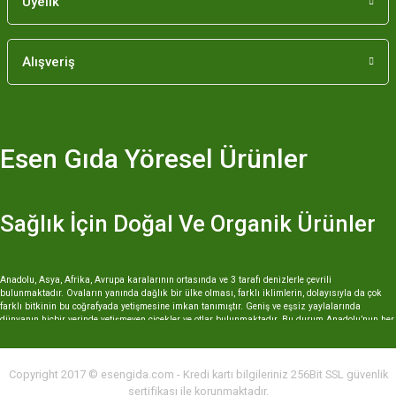
Üyelik
Gönder
Alışveriş
Esen Gıda Yöresel Ürünler
Sağlık İçin Doğal Ve Organik Ürünler
Anadolu, Asya, Afrika, Avrupa karalarının ortasında ve 3 tarafı denizlerle çevrili
bulunmaktadır. Ovaların yanında dağlık bir ülke olması, farklı iklimlerin, dolayısıyla da çok
farklı bitkinin bu coğrafyada yetişmesine imkan tanımıştır. Geniş ve eşsiz yaylalarında
dünyanın hiçbir yerinde yetişmeyen çiçekler ve otlar bulunmaktadır. Bu durum Anadolu’nun her
yöresinin farklı bitkisel ve hayvansal gıdada eşi benzeri olmayan ürünlerini ortaya çıkarmıştır.
Özellikle Erzurum yöresel ürünler kapsamında sayabileceğimiz organik ve doğal yöntemlerle
elde edilen peynirlerden ballara, pestilden pekmezlere, sucuğundan kavurmasına kadar, çok
Copyright 2017 © esengida.com - Kredi kartı bilgileriniz 256Bit SSL güvenlik
geniş bir ürün yelpazesi vardır. Şehirlerde yaşayan insanların beslenme alışkanlıkları her ne
kadar hazır gıdalar üzerine kurulsa da, doğal ve yöresel ürünler önemini giderek
sertifikası ile korunmaktadır.